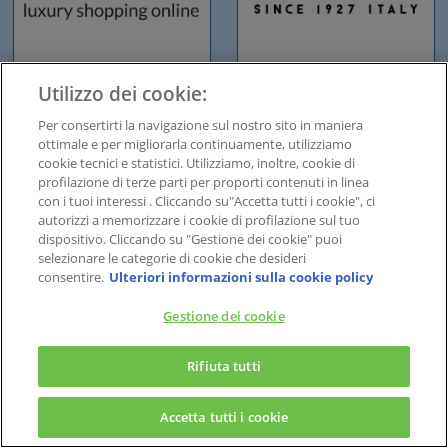
Utilizzo dei cookie:
1 °P per 1€
1 °P per 1 €
Per consertirti la navigazione sul nostro sito in maniera
ottimale e per migliorarla continuamente, utilizziamo
cookie tecnici e statistici. Utilizziamo, inoltre, cookie di
profilazione di terze parti per proporti contenuti in linea
con i tuoi interessi . Cliccando su"Accetta tutti i cookie", ci
autorizzi a memorizzare i cookie di profilazione sul tuo
dispositivo. Cliccando su "Gestione dei cookie" puoi
selezionare le categorie di cookie che desideri
consentire.
Ulteriori informazioni sulla cookie policy
Gestione dei cookie
1 °P per 1 €
1 °P per 1 €
Rifiuta tutti
Accetta tutti i cookie