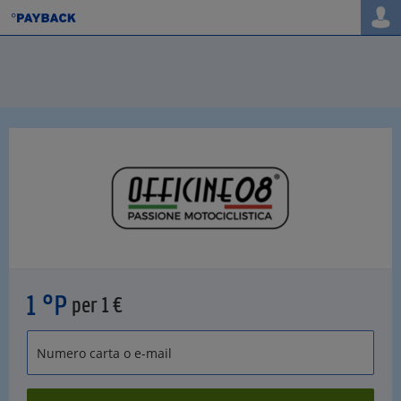
1 °P
per 1 €