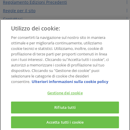
Regolamento Edizioni Precedenti
Regole per il sito
Contattaci
Utilizzo dei cookie:
Chi siamo
NEWS&INTERVISTE
Per consertirti la navigazione sul nostro sito in maniera
ottimale e per migliorarla continuamente, utilizziamo
PAYBACK GROUP
cookie tecnici e statistici. Utilizziamo, inoltre, cookie di
Concorsi PAYBACK
profilazione di terze parti per proporti contenuti in linea
con i tuoi interessi . Cliccando su"Accetta tutti i cookie", ci
Extra
autorizzi a memorizzare i cookie di profilazione sul tuo
dispositivo. Cliccando su "Gestione dei cookie" puoi
selezionare le categorie di cookie che desideri
PAYBACK Italia S.r.l. - Società a responsabilità limitata con socio unico, Soggetta
consentire.
Ulteriori informazioni sulla cookie policy
all’attività di direzione e coordinamento di American Express Company, Sede
legale in Viale Alexandre Gustave Eiffel 15, cap 00148 – Roma. Capitale Sociale
Gestione dei cookie
Euro 1.000.000,00; Codice fiscale e Partita IVA n. 07643140960. Registro
×
Imprese di Roma n. 07643140960 - R.E.A. di Roma n. 1331503
PAYBACK – La carta fedeltà
Rifiuta tutti
Il meglio del Programma Fedeltà a portata di tap!
Accetta tutti i cookie