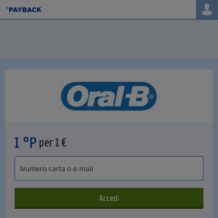
1 °P
per 1 €