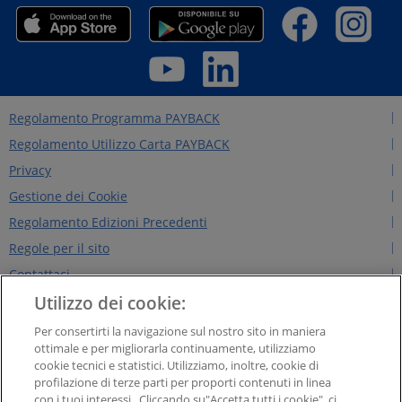
Regolamento Programma PAYBACK
Regolamento Utilizzo Carta PAYBACK
Privacy
Gestione dei Cookie
Regolamento Edizioni Precedenti
Regole per il sito
Contattaci
Utilizzo dei cookie:
Chi siamo
NEWS&INTERVISTE
Per consertirti la navigazione sul nostro sito in maniera
ottimale e per migliorarla continuamente, utilizziamo
PAYBACK GROUP
cookie tecnici e statistici. Utilizziamo, inoltre, cookie di
Concorsi PAYBACK
profilazione di terze parti per proporti contenuti in linea
con i tuoi interessi . Cliccando su"Accetta tutti i cookie", ci