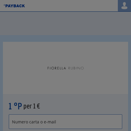
1 °P
per 1 €