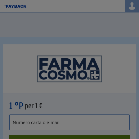
1 °P
per 1 €