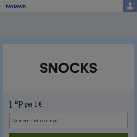
1 °P
per 1 €