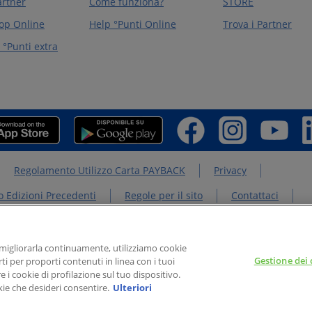
artner
Come funziona?
STORE
op Online
Help °Punti Online
Trova i Partner
°Punti extra
Regolamento Utilizzo Carta PAYBACK
Privacy
 Edizioni Precedenti
Regole per il sito
Contattaci
PAYBACK GROUP
Concorsi PAYBACK
Extra
r migliorarla continuamente, utilizziamo cookie
Gestione dei 
arti per proporti contenuti in linea con i tuoi
limitata con socio unico, Soggetta all’attività di direzione e coordinamento di Americ
e i cookie di profilazione sul tuo dispositivo.
ociale Euro 1.000.000,00; Codice fiscale e Partita IVA n. 07643140960. Registro Imp
kie che desideri consentire.
Ulteriori