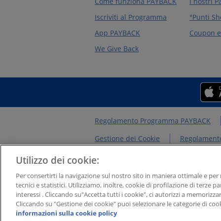
Come funziona PAYBACK
I nostri P
Iscriviti al Programma
°Punti Sh
App PAYBACK
Coupon e 
We Give Back
Regolamento Programma PAYBACK
Gestione dei Cookie
Regolamento
Chi siamo
NEWS&INTERVISTE
Utilizzo dei cookie:
Per consertirti la navigazione sul nostro sito in maniera ottimale e pe
tecnici e statistici. Utilizziamo, inoltre, cookie di profilazione di terze p
PAYBACK Italia S.r.l. - Società a responsabilità 
interessi . Cliccando su"Accetta tutti i cookie", ci autorizzi a memorizzar
Gustave Eiffel 15, cap 00148 – Roma. Capitale S
Cliccando su "Gestione dei cookie" puoi selezionare le categorie di coo
1331503
informazioni sulla cookie policy