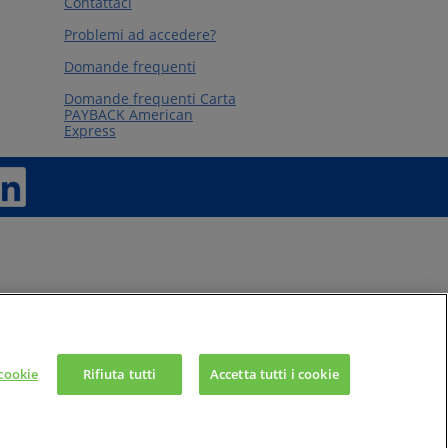
Contattaci
Problemi ad accedere?
Domande frequenti
Domande frequenti Carta
PAYBACK American
Express
cookie
Rifiuta tutti
Accetta tutti i cookie
an Express Company, Sede legale in Viale Alexandre
rese di Roma n. 07643140960 - R.E.A. di Roma n.