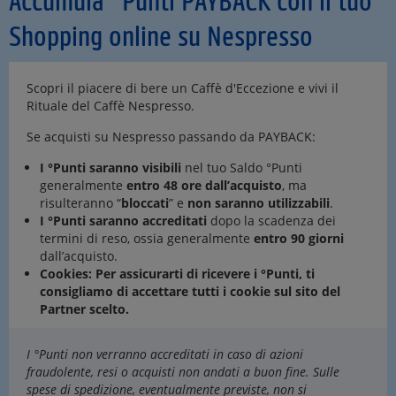
Accumula °Punti PAYBACK con il tuo
Shopping online su Nespresso
Scopri il piacere di bere un Caffè d'Eccezione e vivi il
Rituale del Caffè Nespresso.
Se acquisti su Nespresso passando da PAYBACK:
I °Punti saranno visibili
nel tuo Saldo °Punti
generalmente
entro 48 ore dall’acquisto
, ma
risulteranno “
bloccati
” e
non saranno utilizzabili
.
I °Punti saranno accreditati
dopo la scadenza dei
termini di reso, ossia generalmente
entro 90 giorni
dall’acquisto.
Cookies: Per assicurarti di ricevere i °Punti, ti
consigliamo di accettare tutti i cookie sul sito del
Partner scelto.
I °Punti non verranno accreditati in caso di azioni
fraudolente, resi o acquisti non andati a buon fine. Sulle
spese di spedizione, eventualmente previste, non si