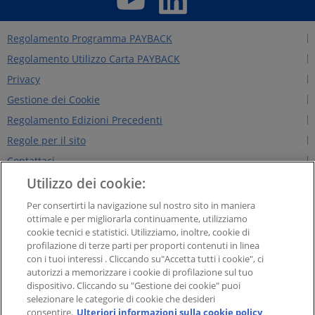
Regolamento Programma PAYBACK
Regolamento Utilizzo Carta PAYBACK
Privacy
Gestione dei Cookie
Regolamento Edizioni Precedenti
Regole per il sito
Contattaci
Utilizzo dei cookie:
Chi siamo
NEWS&INTERVISTE
Per consertirti la navigazione sul nostro sito in maniera
ottimale e per migliorarla continuamente, utilizziamo
PAYBACK GROUP
cookie tecnici e statistici. Utilizziamo, inoltre, cookie di
Concorsi PAYBACK
profilazione di terze parti per proporti contenuti in linea
con i tuoi interessi . Cliccando su"Accetta tutti i cookie", ci
Extra
autorizzi a memorizzare i cookie di profilazione sul tuo
dispositivo. Cliccando su "Gestione dei cookie" puoi
selezionare le categorie di cookie che desideri
PAYBACK Italia S.r.l. - Società a responsabilità limitata con socio unico, Soggetta
consentire.
Ulteriori informazioni sulla cookie policy