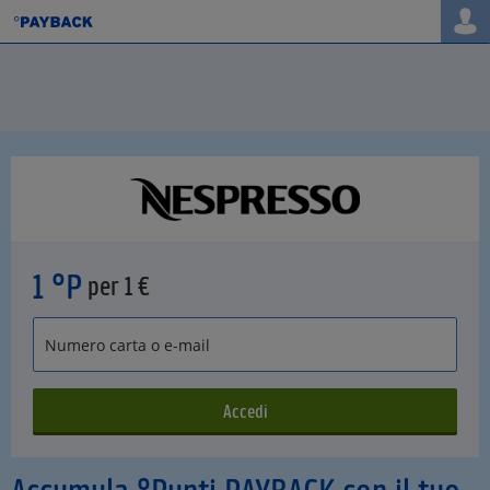
1 °P
per 1 €