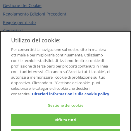
Gestione dei Cookie
Regolamento Edizioni Precedenti
Regole per il sito
Contattaci
Utilizzo dei cookie:
Chi siamo
NEWS&INTERVISTE
Per consertirti la navigazione sul nostro sito in maniera
ottimale e per migliorarla continuamente, utilizziamo
PAYBACK GROUP
cookie tecnici e statistici. Utilizziamo, inoltre, cookie di
Concorsi PAYBACK
profilazione di terze parti per proporti contenuti in linea
con i tuoi interessi . Cliccando su"Accetta tutti i cookie", ci
Extra
autorizzi a memorizzare i cookie di profilazione sul tuo
dispositivo. Cliccando su "Gestione dei cookie" puoi
selezionare le categorie di cookie che desideri
PAYBACK Italia S.r.l. - Società a responsabilità limitata con socio unico, Soggetta
consentire.
Ulteriori informazioni sulla cookie policy
all’attività di direzione e coordinamento di American Express Company, Sede
legale in Viale Alexandre Gustave Eiffel 15, cap 00148 – Roma. Capitale Sociale
Gestione dei cookie
Euro 1.000.000,00; Codice fiscale e Partita IVA n. 07643140960. Registro
×
Imprese di Roma n. 07643140960 - R.E.A. di Roma n. 1331503
PAYBACK – La carta fedeltà
Rifiuta tutti
Il meglio del Programma Fedeltà a portata di tap!