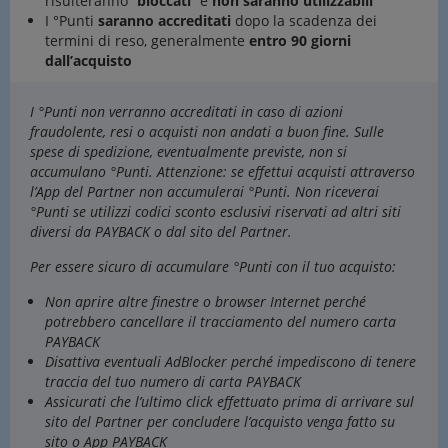
risulteranno “
bloccati
” e
non saranno utilizzabili
I °Punti
saranno accreditati
dopo la scadenza dei
termini di reso, generalmente
entro 90 giorni
dall’acquisto
I °Punti non verranno accreditati in caso di azioni
fraudolente, resi o acquisti non andati a buon fine. Sulle
spese di spedizione, eventualmente previste, non si
accumulano °Punti. Attenzione: se effettui acquisti attraverso
l’App del Partner non accumulerai °Punti. Non riceverai
°Punti se utilizzi codici sconto esclusivi riservati ad altri siti
diversi da PAYBACK o dal sito del Partner.
Per essere sicuro di accumulare °Punti con il tuo acquisto:
Non aprire altre finestre o browser Internet perché
potrebbero cancellare il tracciamento del numero carta
PAYBACK
Disattiva eventuali AdBlocker perché impediscono di tenere
traccia del tuo numero di carta PAYBACK
Assicurati che l’ultimo click effettuato prima di arrivare sul
sito del Partner per concludere l’acquisto venga fatto su
sito o App PAYBACK