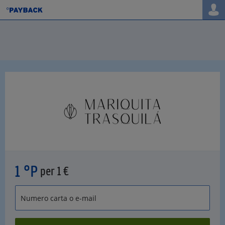
1 °P
per 1 €