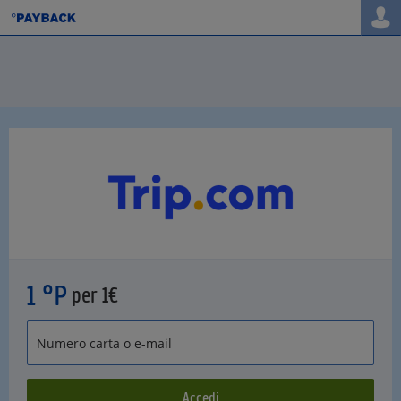
1 °P
per 1€