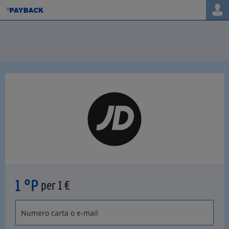
1 °P
per 1 €