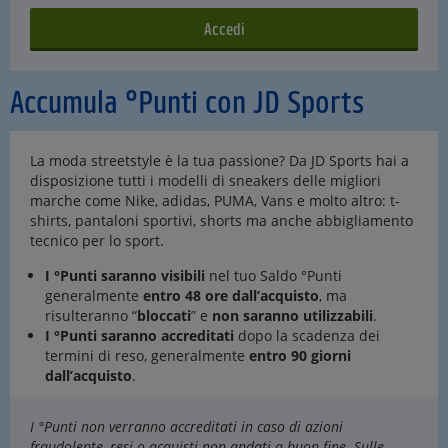
Accumula °Punti con JD Sports
La moda streetstyle è la tua passione? Da JD Sports hai a
disposizione tutti i modelli di sneakers delle migliori
marche come Nike, adidas, PUMA, Vans e molto altro: t-
shirts, pantaloni sportivi, shorts ma anche abbigliamento
tecnico per lo sport.
I °Punti saranno visibili
nel tuo Saldo °Punti
generalmente
entro 48 ore dall’acquisto
, ma
risulteranno “
bloccati
” e
non saranno utilizzabili
.
I °Punti saranno accreditati
dopo la scadenza dei
termini di reso, generalmente
entro 90 giorni
dall’acquisto
.
I °Punti non verranno accreditati in caso di azioni
fraudolente, resi o acquisti non andati a buon fine. Sulle