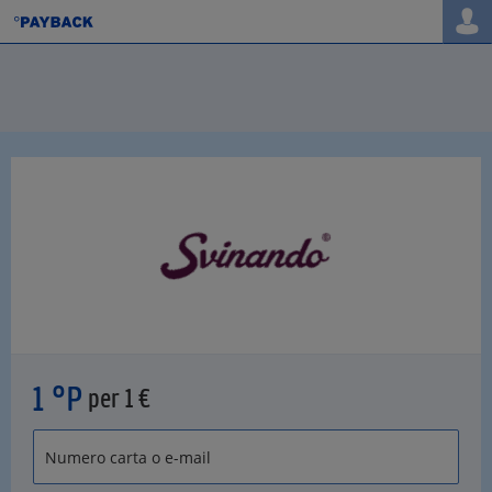
1 °P
per 1 €