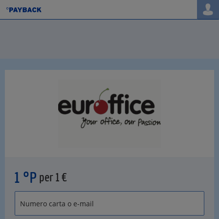
1 °P
per 1 €