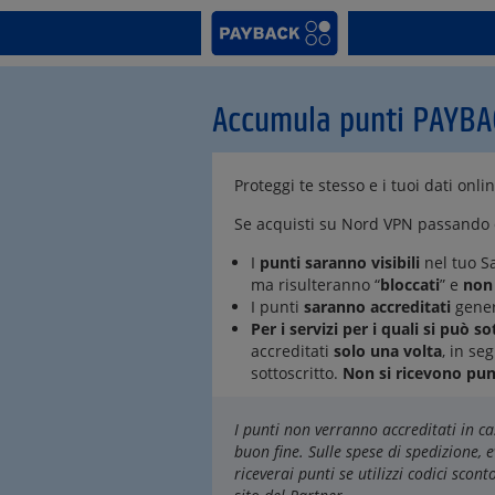
Accumula punti PAYBA
Proteggi te stesso e i tuoi dati onli
Se acquisti su Nord VPN passando
I
punti saranno visibili
nel tuo S
ma risulteranno “
bloccati
” e
non 
I punti
saranno accreditati
gene
Per i servizi per i quali si può
accreditati
solo una volta
, in s
sottoscritto.
Non si ricevono pun
I punti non verranno accreditati in ca
buon fine. Sulle spese di spedizione,
riceverai punti se utilizzi codici scont