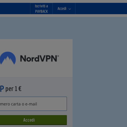
Iscriviti a
Accedi
PAYBACK
°P
per 1 €