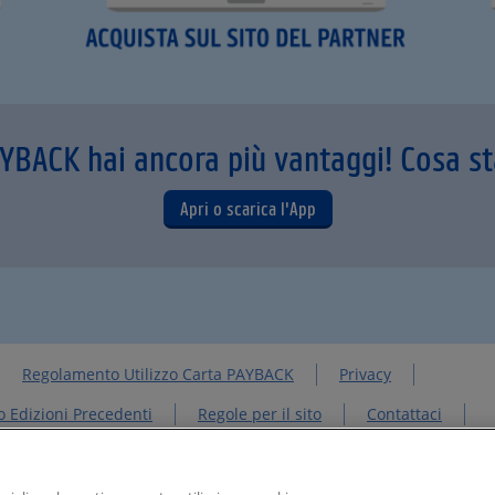
AYBACK hai ancora più vantaggi! Cosa s
Apri o scarica l'App
Regolamento Utilizzo Carta PAYBACK
Privacy
 Edizioni Precedenti
Regole per il sito
Contattaci
PAYBACK GROUP
Concorsi PAYBACK
Extra