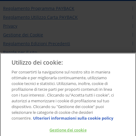
Regolamento Programma PAYBACK
Regolamento Utilizzo Carta PAYBACK
Privacy
Gestione dei Cookie
Regolamento Edizioni Precedenti
Regole per il sito
Contattaci
Utilizzo dei cookie:
Chi siamo
Per consertirti la navigazione sul nostro sito in maniera
ottimale e per migliorarla continuamente, utilizziamo
NEWS&INTERVISTE
cookie tecnici e statistici. Utilizziamo, inoltre, cookie di
PAYBACK GROUP
profilazione di terze parti per proporti contenuti in linea
con i tuoi interessi . Cliccando su"Accetta tutti i cookie", ci
Concorsi PAYBACK
autorizzi a memorizzare i cookie di profilazione sul tuo
Extra
dispositivo. Cliccando su "Gestione dei cookie" puoi
selezionare le categorie di cookie che desideri
consentire.
Ulteriori informazioni sulla cookie policy
PAYBACK Italia S.r.l. - Società a responsabilità limitata con socio unico, Soggetta
Gestione dei cookie
all’attività di direzione e coordinamento di American Express Company, Sede