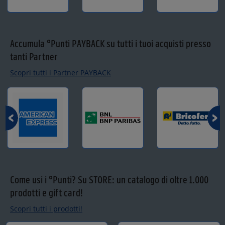
Accumula °Punti PAYBACK su tutti i tuoi acquisti presso
tanti Partner
Scopri tutti i Partner PAYBACK
Come usi i °Punti? Su STORE: un catalogo di oltre 1.000
prodotti e gift card!
Scopri tutti i prodotti!