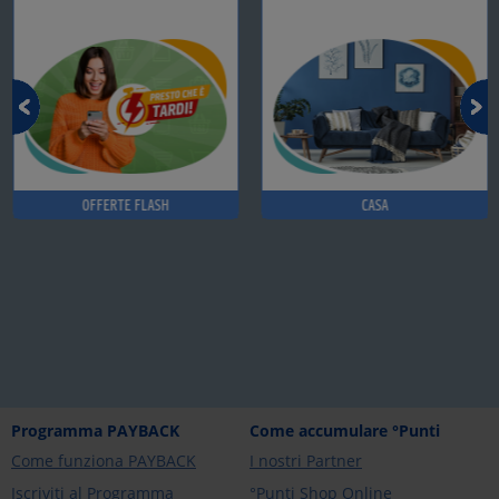
OFFERTE FLASH
CASA
Programma PAYBACK
Come accumulare °Punti
Come funziona PAYBACK
I nostri Partner
Iscriviti al Programma
°Punti Shop Online