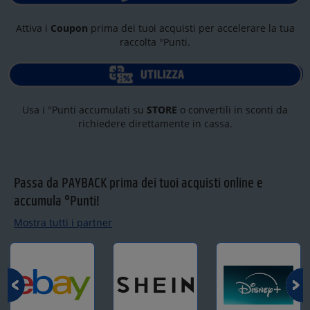
Attiva i
Coupon
prima dei tuoi acquisti per accelerare la tua
raccolta °Punti.
Usa i °Punti accumulati su
STORE
o convertili in sconti da
richiedere direttamente in cassa.
Passa da PAYBACK prima dei tuoi acquisti online e
accumula °Punti!
Mostra tutti i partner