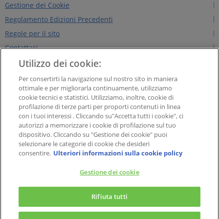
Gestione dei Cookie
Regolamento Edizioni Precedenti
Regole per il sito
Contattaci
Utilizzo dei cookie:
Chi siamo
NEWS&INTERVISTE
Per consertirti la navigazione sul nostro sito in maniera
ottimale e per migliorarla continuamente, utilizziamo
PAYBACK GROUP
cookie tecnici e statistici. Utilizziamo, inoltre, cookie di
Concorsi PAYBACK
profilazione di terze parti per proporti contenuti in linea
con i tuoi interessi . Cliccando su"Accetta tutti i cookie", ci
Extra
autorizzi a memorizzare i cookie di profilazione sul tuo
dispositivo. Cliccando su "Gestione dei cookie" puoi
selezionare le categorie di cookie che desideri
PAYBACK Italia S.r.l. - Società a responsabilità limitata con socio unico, Soggetta
consentire.
Ulteriori informazioni sulla cookie policy
all’attività di direzione e coordinamento di American Express Company, Sede
legale in Viale Alexandre Gustave Eiffel 15, cap 00148 – Roma. Capitale Sociale
Gestione dei cookie
Euro 1.000.000,00; Codice fiscale e Partita IVA n. 07643140960. Registro
×
Imprese di Roma n. 07643140960 - R.E.A. di Roma n. 1331503
PAYBACK – La carta fedeltà
Rifiuta tutti
Il meglio del Programma Fedeltà a portata di tap!