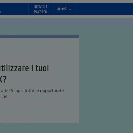
Iscriviti a
Accedi
s
PAYBACK
ilizzare i tuoi
K?
a te! Scopri tutte le opportunità
 te!