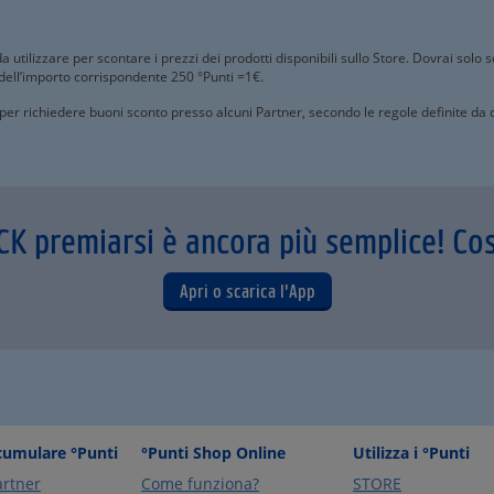
 utilizzare per scontare i prezzi dei prodotti disponibili sullo Store. Dovrai solo 
dell’importo corrispondente 250 °Punti =1€.
 per richiedere buoni sconto presso alcuni Partner, secondo le regole definite d
CK premiarsi è ancora più semplice! Co
Apri o scarica l'App
umulare °Punti
°Punti Shop Online
Utilizza i °Punti
artner
Come funziona?
STORE