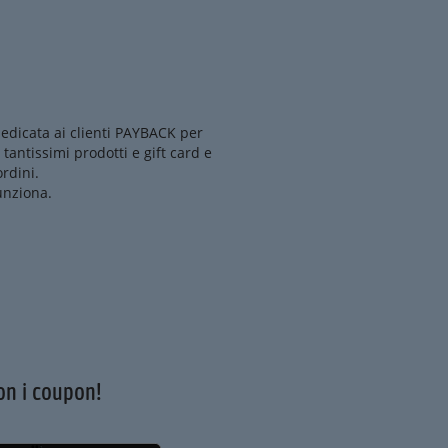
edicata ai clienti PAYBACK per
i tantissimi prodotti e gift card e
rdini.
unziona.
on i coupon!