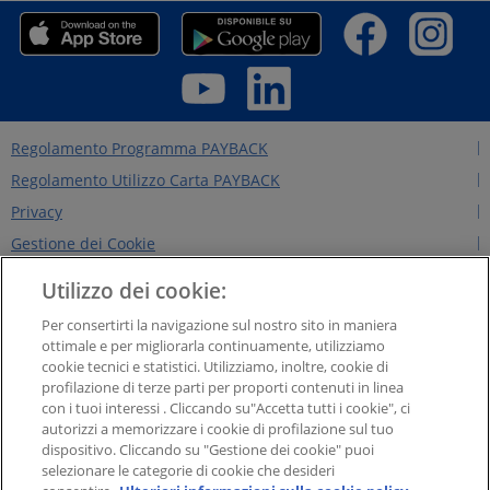
Regolamento Programma PAYBACK
Regolamento Utilizzo Carta PAYBACK
Privacy
Gestione dei Cookie
Regolamento Edizioni Precedenti
Utilizzo dei cookie:
Regole per il sito
Per consertirti la navigazione sul nostro sito in maniera
Contattaci
ottimale e per migliorarla continuamente, utilizziamo
cookie tecnici e statistici. Utilizziamo, inoltre, cookie di
Chi siamo
profilazione di terze parti per proporti contenuti in linea
NEWS&INTERVISTE
con i tuoi interessi . Cliccando su"Accetta tutti i cookie", ci
autorizzi a memorizzare i cookie di profilazione sul tuo
PAYBACK GROUP
dispositivo. Cliccando su "Gestione dei cookie" puoi
Concorsi PAYBACK
selezionare le categorie di cookie che desideri