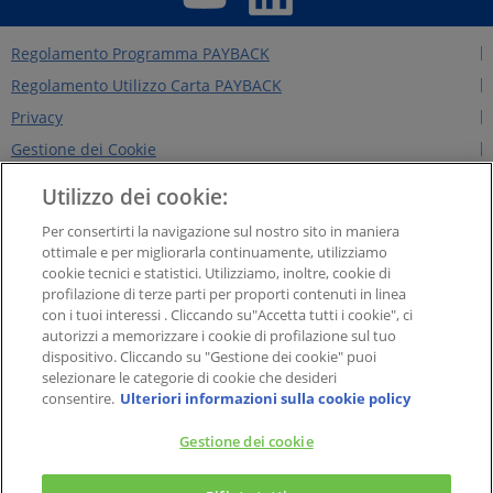
Regolamento Programma PAYBACK
Regolamento Utilizzo Carta PAYBACK
Privacy
Gestione dei Cookie
Regolamento Edizioni Precedenti
Utilizzo dei cookie:
Regole per il sito
Per consertirti la navigazione sul nostro sito in maniera
Contattaci
ottimale e per migliorarla continuamente, utilizziamo
cookie tecnici e statistici. Utilizziamo, inoltre, cookie di
Chi siamo
profilazione di terze parti per proporti contenuti in linea
NEWS&INTERVISTE
con i tuoi interessi . Cliccando su"Accetta tutti i cookie", ci
autorizzi a memorizzare i cookie di profilazione sul tuo
PAYBACK GROUP
dispositivo. Cliccando su "Gestione dei cookie" puoi
Concorsi PAYBACK
selezionare le categorie di cookie che desideri
consentire.
Ulteriori informazioni sulla cookie policy
Extra
Gestione dei cookie
×
PAYBACK Italia S.r.l. - Società a responsabilità limitata con socio unico, Soggetta
PAYBACK – La carta fedeltà