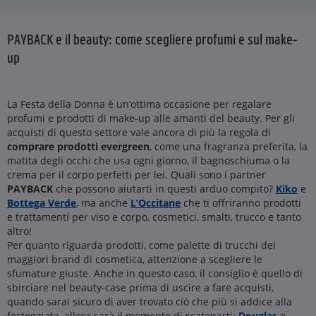
PAYBACK e il beauty: come scegliere profumi e sul make-
up
La Festa della Donna è un’ottima occasione per regalare
profumi e prodotti di make-up alle amanti del beauty. Per gli
acquisti di questo settore vale ancora di più la regola di
comprare prodotti evergreen
, come una fragranza preferita, la
matita degli occhi che usa ogni giorno, il bagnoschiuma o la
crema per il corpo perfetti per lei. Quali sono i partner
PAYBACK
che possono aiutarti in questi arduo compito?
Kiko
e
Bottega Verde
, ma anche
L’Occitane
che ti offriranno prodotti
e trattamenti per viso e corpo, cosmetici, smalti, trucco e tanto
altro!
Per quanto riguarda prodotti, come palette di trucchi dei
maggiori brand di cosmetica, attenzione a scegliere le
sfumature giuste. Anche in questo caso, il consiglio è quello di
sbirciare nel beauty-case prima di uscire a fare acquisti,
quando sarai sicuro di aver trovato ciò che più si addice alla
festeggiata, allora sarà il momento di scatenarti:
Douglas
e