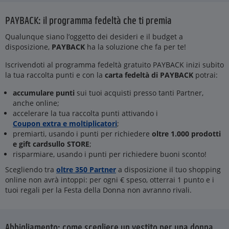
PAYBACK: il programma fedeltà che ti premia
Qualunque siano l’oggetto dei desideri e il budget a
disposizione,
PAYBACK
ha la soluzione che fa per te!
Iscrivendoti al programma fedeltà gratuito PAYBACK inizi subito
la tua raccolta punti e con la
carta fedeltà di PAYBACK
potrai:
accumulare punti
sui tuoi acquisti presso tanti Partner,
anche online;
accelerare la tua raccolta punti attivando i
Coupon extra e moltiplicatori
;
premiarti, usando i punti per richiedere
oltre 1.000 prodotti
e gift card
sullo STORE
;
risparmiare, usando i punti per richiedere buoni sconto!
Scegliendo tra
oltre 350 Partner
a disposizione il tuo shopping
online non avrà intoppi: per ogni € speso, otterrai 1 punto e i
tuoi regali per la Festa della Donna non avranno rivali.
Abbigliamento: come scegliere un vestito per una donna