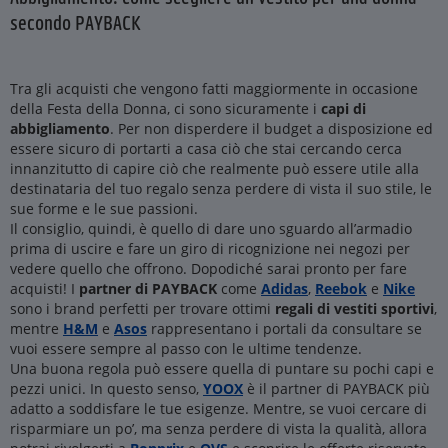
secondo PAYBACK
Tra gli acquisti che vengono fatti maggiormente in occasione
della Festa della Donna, ci sono sicuramente i
capi di
abbigliamento
. Per non disperdere il budget a disposizione ed
essere sicuro di portarti a casa ciò che stai cercando cerca
innanzitutto di capire ciò che realmente può essere utile alla
destinataria del tuo regalo senza perdere di vista il suo stile, le
sue forme e le sue passioni.
Il consiglio, quindi, è quello di dare uno sguardo all’armadio
prima di uscire e fare un giro di ricognizione nei negozi per
vedere quello che offrono. Dopodiché sarai pronto per fare
acquisti! I
partner di PAYBACK
come
Adidas
,
Reebok
e
Nike
sono i brand perfetti per trovare ottimi
regali di vestiti sportivi
,
mentre
H&M
e
Asos
rappresentano i portali da consultare se
vuoi essere sempre al passo con le ultime tendenze.
Una buona regola può essere quella di puntare su pochi capi e
pezzi unici. In questo senso,
YOOX
è il partner di PAYBACK più
adatto a soddisfare le tue esigenze. Mentre, se vuoi cercare di
risparmiare un po’, ma senza perdere di vista la qualità, allora