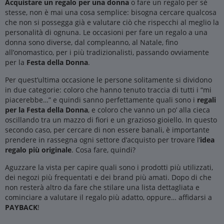
Acquistare un regalo per una donna
o fare un regalo per sè
stesse, non è mai una cosa semplice: bisogna cercare qualcosa
che non si possegga già e valutare ciò che rispecchi al meglio la
personalità di ognuna. Le occasioni per fare un regalo a una
donna sono diverse, dal compleanno, al Natale, fino
all’onomastico, per i più tradizionalisti, passando ovviamente
per la
Festa della Donna
.
Per quest’ultima occasione le persone solitamente si dividono
in due categorie: coloro che hanno tenuto traccia di tutti i “mi
piacerebbe…” e quindi sanno perfettamente quali sono i
regali
per la Festa della Donna
, e coloro che vanno un po’ alla cieca
oscillando tra un mazzo di fiori e un grazioso gioiello. In questo
secondo caso, per cercare di non essere banali, è importante
prendere in rassegna ogni settore d’acquisto per trovare l’
idea
regalo più originale
. Cosa fare, quindi?
Aguzzare la vista per capire quali sono i prodotti più utilizzati,
dei negozi più frequentati e dei brand più amati. Dopo di che
non resterà altro da fare che stilare una lista dettagliata e
cominciare a valutare il regalo più adatto, oppure… affidarsi a
PAYBACK
!