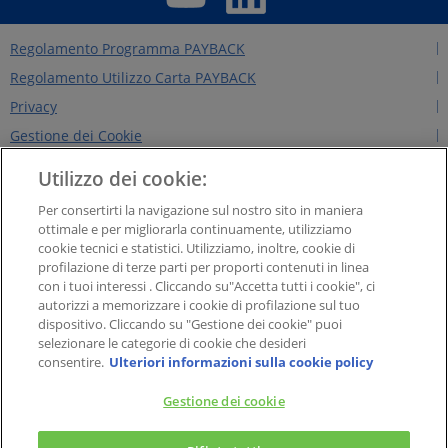
Regolamento Programma PAYBACK
Regolamento Utilizzo Carta PAYBACK
Privacy
Gestione dei Cookie
Regolamento Edizioni Precedenti
Utilizzo dei cookie:
Regole per il sito
Per consertirti la navigazione sul nostro sito in maniera
Contattaci
ottimale e per migliorarla continuamente, utilizziamo
cookie tecnici e statistici. Utilizziamo, inoltre, cookie di
Chi siamo
profilazione di terze parti per proporti contenuti in linea
NEWS&INTERVISTE
con i tuoi interessi . Cliccando su"Accetta tutti i cookie", ci
autorizzi a memorizzare i cookie di profilazione sul tuo
PAYBACK GROUP
dispositivo. Cliccando su "Gestione dei cookie" puoi
Concorsi PAYBACK
selezionare le categorie di cookie che desideri
consentire.
Ulteriori informazioni sulla cookie policy
Extra
Gestione dei cookie
PAYBACK Italia S.r.l. - Società a responsabilità limitata con socio unico, Soggetta