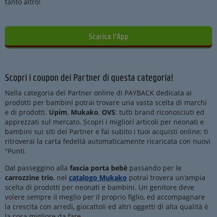
tanto altro!
Scarica l'App
Scopri i coupon dei Partner di questa categoria!
Nella categoria dei Partner online di PAYBACK dedicata ai
prodotti per bambini potrai trovare una vasta scelta di marchi
e di prodotti.
Upim
,
Mukako
,
OVS
: tutti brand riconosciuti ed
apprezzati sul mercato. Scopri i migliori articoli per neonati e
bambini sui siti dei Partner e fai subito i tuoi acquisti online: ti
ritroverai la carta fedeltà automaticamente ricaricata con nuovi
°Punti.
Dal passeggino alla
fascia porta bebè
passando per le
carrozzine trio
, nel
catalogo Mukako
potrai trovera un’ampia
scelta di prodotti per neonati e bambini. Un genitore deve
volere sempre il meglio per il proprio figlio, ed accompagnare
la crescita con arredi, giocattoli ed altri oggetti di alta qualità è
la cosa migliore da fare.