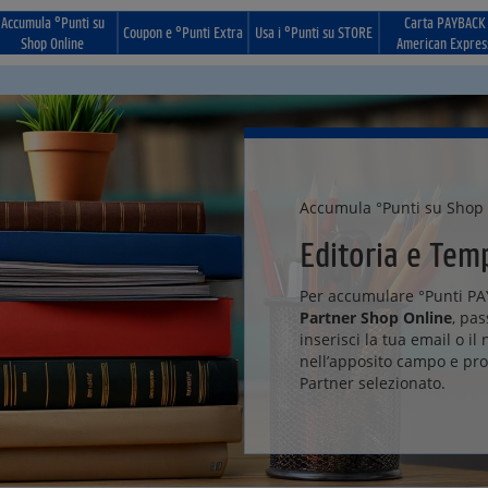
Accumula °Punti su
Carta PAYBACK
Coupon e °Punti Extra
Usa i °Punti su STORE
Shop Online
American Expres
Accumula °Punti su Shop
Editoria e Tem
Per accumulare °Punti PAY
Partner Shop Online
, pa
inserisci la tua email o il
nell’apposito campo e proc
Partner selezionato.