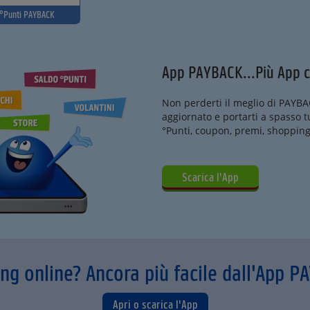
°Punti PAYBACK
App PAYBACK...Più App c
Non perderti il meglio di PAYB
aggiornato e portarti a spasso 
°Punti, coupon, premi, shopping 
Scarica l'App
ng online? Ancora più facile dall'App P
Apri o scarica l'App