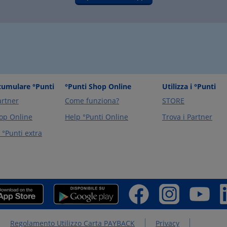
umulare °Punti
°Punti Shop Online
Utilizza i °Punti
artner
Come funziona?
STORE
op Online
Help °Punti Online
Trova i Partner
°Punti extra
Regolamento Utilizzo Carta PAYBACK
Privacy