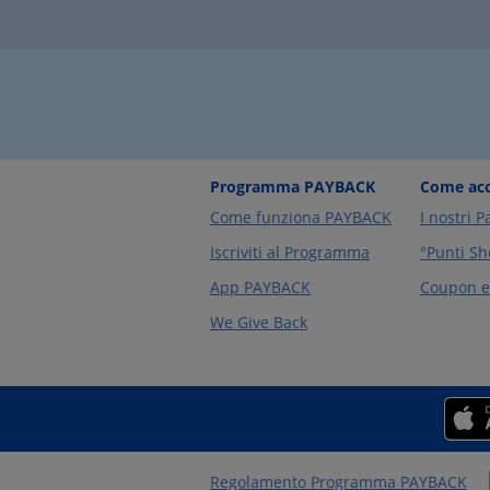
Programma PAYBACK
Come acc
Come funziona PAYBACK
I nostri P
Iscriviti al Programma
°Punti Sh
App PAYBACK
Coupon e 
We Give Back
Regolamento Programma PAYBACK