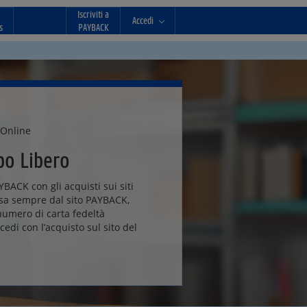
Iscriviti a
Accedi
s
PAYBACK
 Online
po Libero
BACK con gli acquisti sui siti
ssa sempre dal sito PAYBACK,
 numero di carta fedeltà
edi con l’acquisto sul sito del