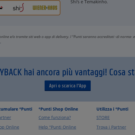
Shi’s e Temakinho.
ti online e/o tramite siti web o app di delivery. I °Punti saranno accreditati -di norma- e
a
.
AYBACK hai ancora più vantaggi! Cosa s
Apri o scarica l'App
umulare °Punti
°Punti Shop Online
Utilizza i °Punti
artner
Come funziona?
STORE
op Online
Help °Punti Online
Trova i Partner