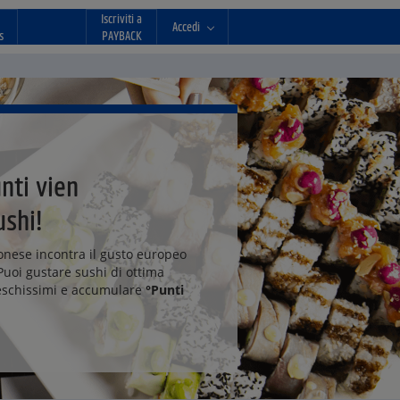
Iscriviti a
Accedi
s
PAYBACK
nti vien
ushi!
onese incontra il gusto europeo
Puoi gustare sushi di ottima
reschissimi e accumulare
°Punti