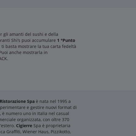
er gli amanti del sushi e della
oranti Shi’s puoi accumulare
1 °Punto
: ti basta mostrare la tua carta fedeltà
Puoi anche mostrarla in
ACK.
Ristorazione Spa
è nata nel 1995 a
 sperimentare e gestire nuovi format di
, è numero uno in Italia nel casual
merciale organizzata, con oltre 370
l’estero.
Cigierre
Spa è proprietaria
a Graffiti, Wiener Haus, Pizzikotto,