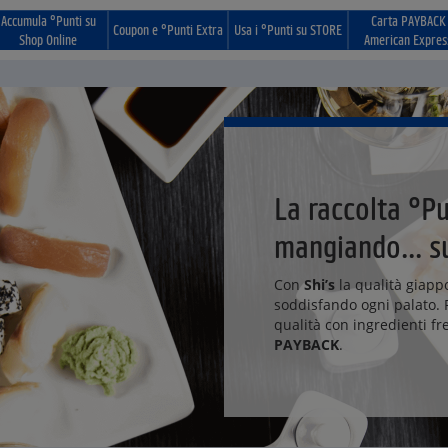
Accumula °Punti su
Carta PAYBACK
Coupon e °Punti Extra
Usa i °Punti su STORE
Shop Online
American Expres
La raccolta °Pu
mangiando... s
Con
Shi’s
la qualità giapp
soddisfando ogni palato. 
qualità con ingredienti f
PAYBACK
.