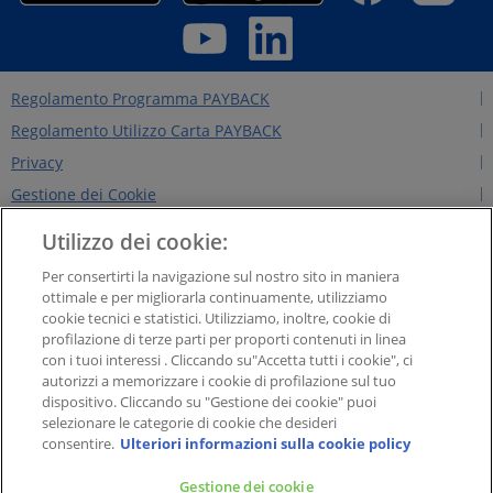
Regolamento Programma PAYBACK
Regolamento Utilizzo Carta PAYBACK
Privacy
Gestione dei Cookie
Regolamento Edizioni Precedenti
Utilizzo dei cookie:
Regole per il sito
Per consertirti la navigazione sul nostro sito in maniera
Contattaci
ottimale e per migliorarla continuamente, utilizziamo
cookie tecnici e statistici. Utilizziamo, inoltre, cookie di
Chi siamo
profilazione di terze parti per proporti contenuti in linea
NEWS&INTERVISTE
con i tuoi interessi . Cliccando su"Accetta tutti i cookie", ci
autorizzi a memorizzare i cookie di profilazione sul tuo
PAYBACK GROUP
dispositivo. Cliccando su "Gestione dei cookie" puoi
Concorsi PAYBACK
selezionare le categorie di cookie che desideri
consentire.
Ulteriori informazioni sulla cookie policy
Extra
Gestione dei cookie