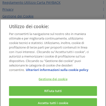
Regolamento Utilizzo Carta PAYBACK
Privacy
Gestione dei Cookie
Regolamento Edizioni Precedenti
Utilizzo dei cookie:
Regole per il sito
Per consertirti la navigazione sul nostro sito in maniera
Contattaci
ottimale e per migliorarla continuamente, utilizziamo
cookie tecnici e statistici. Utilizziamo, inoltre, cookie di
Chi siamo
profilazione di terze parti per proporti contenuti in linea
NEWS&INTERVISTE
con i tuoi interessi . Cliccando su"Accetta tutti i cookie", ci
autorizzi a memorizzare i cookie di profilazione sul tuo
PAYBACK GROUP
dispositivo. Cliccando su "Gestione dei cookie" puoi
Concorsi PAYBACK
selezionare le categorie di cookie che desideri
consentire.
Ulteriori informazioni sulla cookie policy
Extra
Gestione dei cookie
×
PAYBACK Italia S.r.l. - Società a responsabilità limitata con socio unico, Soggetta
PAYBACK – La carta fedeltà
Rifiuta tutti
all’attività di direzione e coordinamento di American Express Company, Sede
Il meglio del Programma Fedeltà a portata di tap!
legale in Viale Alexandre Gustave Eiffel 15, cap 00148 – Roma. Capitale Sociale
Euro 1.000.000,00; Codice fiscale e Partita IVA n. 07643140960. Registro
Accetta tutti i cookie
Imprese di Roma n. 07643140960 - R.E.A. di Roma n. 1331503