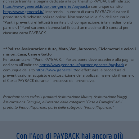
richieste tramite la pagina dedicata alla partnership PAYBACK all'indirizzo
https://www.genertel.it/partner-genertel/payback
o comunque dal sito
https://www.genertel.it/
, inserendo il numero di carta PAYBACK durante il
primo step di richiesta polizza online. Non sono validi ai fini dell'accumulo
°Punti i preventivi effettuati tramite siti di comparazione, intermediari o altri
partner. I °Punti saranno riconosciuti fino ad un massimo di 5 contatti per
ciascuna carta PAYBACK.
**Polizze Assicurazione Auto, Moto, Van, Autocarro, Ciclomotori e veicoli
minori, Casa, Cane e Gatto
Per accumulare i °Punti PAYBACK, il Partecipante deve accedere alla pagina
dedicata all'indirizzo
https://www.genertel.it/partner-genertel/payback
o
comunque dal sito
https://www.genertel.it/
ed effettuare la procedura di
preventivazione, acquisto e sottoscrizione della polizza, inserendo il numero
di Carta PAYBACK durante il processo del preventivo.
Esclusioni: sono esclusi i prodotti Assicurazione Mutuo, Assicurazione Viaggi,
Assicurazione Famiglia, all'interno della categoria "Casa e Famiglia" ed il
prodotto Piano Risparmio, parte della categoria "Piano Risparmio"
Con l'App di PAYBACK hai ancora più