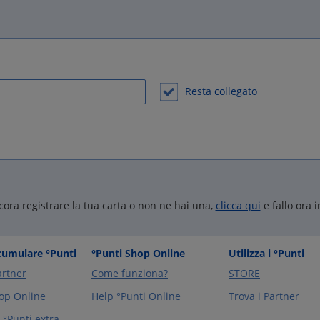
Resta collegato
cora registrare la tua carta o non ne hai una,
clicca qui
e fallo ora i
umulare °Punti
°Punti Shop Online
Utilizza i °Punti
artner
Come funziona?
STORE
op Online
Help °Punti Online
Trova i Partner
°Punti extra