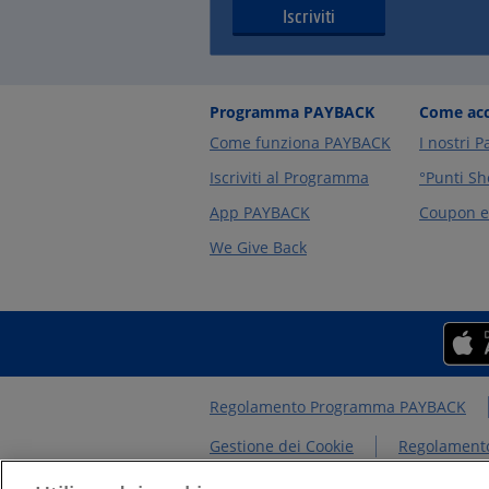
Iscriviti
Programma PAYBACK
Come acc
Come funziona PAYBACK
I nostri P
Iscriviti al Programma
°Punti Sh
App PAYBACK
Coupon e 
We Give Back
Regolamento Programma PAYBACK
Gestione dei Cookie
Regolamento
Chi siamo
NEWS&INTERVISTE