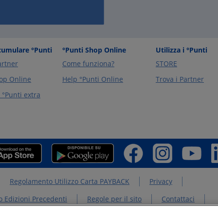
umulare °Punti
°Punti Shop Online
Utilizza i °Punti
artner
Come funziona?
STORE
op Online
Help °Punti Online
Trova i Partner
°Punti extra
Regolamento Utilizzo Carta PAYBACK
Privacy
 Edizioni Precedenti
Regole per il sito
Contattaci
PAYBACK GROUP
Concorsi PAYBACK
Extra