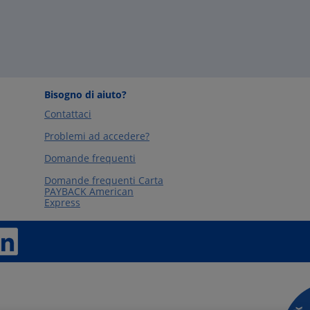
Bisogno di aiuto?
Contattaci
Problemi ad accedere?
Domande frequenti
Domande frequenti Carta
PAYBACK American
Express