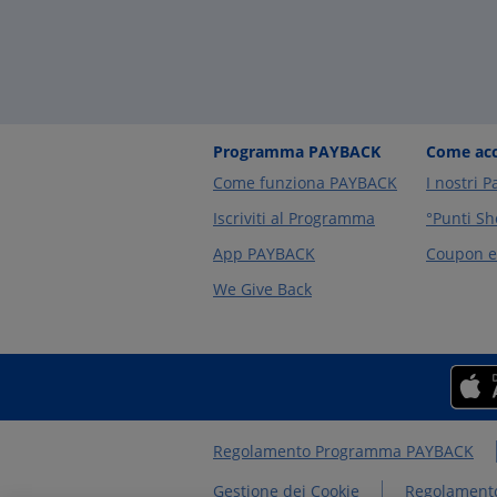
Programma PAYBACK
Come acc
Come funziona PAYBACK
I nostri P
Iscriviti al Programma
°Punti Sh
App PAYBACK
Coupon e 
We Give Back
Regolamento Programma PAYBACK
Gestione dei Cookie
Regolamento