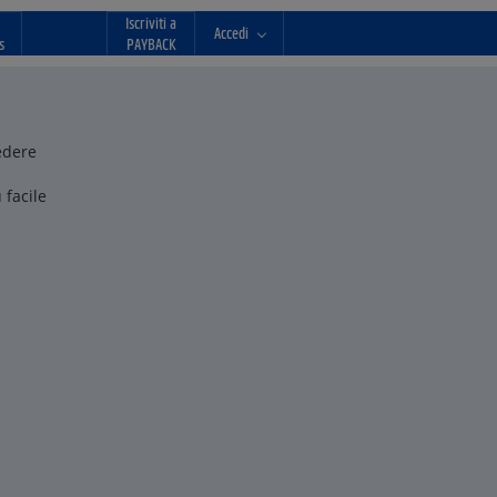
Iscriviti a
Accedi
s
PAYBACK
edere
 facile