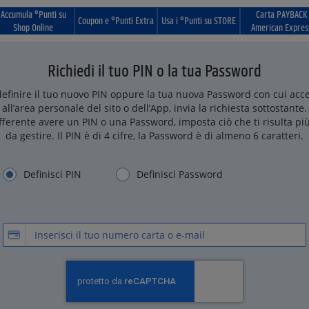
Accumula °Punti su
Carta PAYBACK
Coupon e °Punti Extra
Usa i °Punti su STORE
Shop Online
American Expres
Richiedi il tuo PIN o la tua Password
definire il tuo nuovo PIN oppure la tua nuova Password con cui acc
all’area personale del sito o dell’App, invia la richiesta sottostante.
ifferente avere un PIN o una Password, imposta ciò che ti risulta più
da gestire. Il PIN è di 4 cifre, la Password è di almeno 6 caratteri.
Definisci PIN
Definisci Password