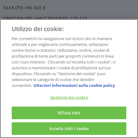
SILEA (TV) -VIA SILE 8
SIRACUSA (SR) -VIALE TEOCRITO, 125-127
Utilizzo dei cookie:
SOLOFRA (AV) -VIA F.DE STEFANO, 39
Per consertirti la navigazione sul nostro sito in maniera
SOMMA LOMBARDO (VA) -PIAZZA VITTORIO VENETO 17
ottimale e per migliorarla continuamente, utilizziamo
cookie tecnici e statistici. Utilizziamo, inoltre, cookie di
SONDRIO (SO) -VIA TRIESTE 28
profilazione di terze parti per proporti contenuti in linea
SORA (FR) -CORSO VOLSCI, 129/131
con i tuoi interessi . Cliccando su"Accetta tutti i cookie", ci
autorizzi a memorizzare i cookie di profilazione sul tuo
SORESINA (CR) -VIA IV NOVEMBRE 19
dispositivo. Cliccando su "Gestione dei cookie" puoi
selezionare le categorie di cookie che desideri
SOVERATO (CZ) -VIA AMIRANTE, 22/24
consentire.
Ulteriori informazioni sulla cookie policy
SPOLETO (PG) -CORSO GARIBALDI, 17
Gestione dei cookie
STRADELLA (PV) -VIA XXVI APRILE,59
Rifiuta tutti
SULMONA (AQ) -PIAZZA CAPOGRASSI, 10
SUZZARA (MN) -VIA FILIPPO CORRIDONI, 5/A
Accetta tutti i cookie
TARANTO (TA) -VIA CESARE BATTISTI 196