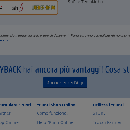
Shi’s e Temakinho.
ti online e/o tramite siti web o app di delivery. I °Punti saranno accreditati -di norma- e
ramma
.
AYBACK hai ancora più vantaggi! Cosa s
Apri o scarica l'App
umulare °Punti
°Punti Shop Online
Utilizza i °Punti
artner
Come funziona?
STORE
op Online
Help °Punti Online
Trova i Partner