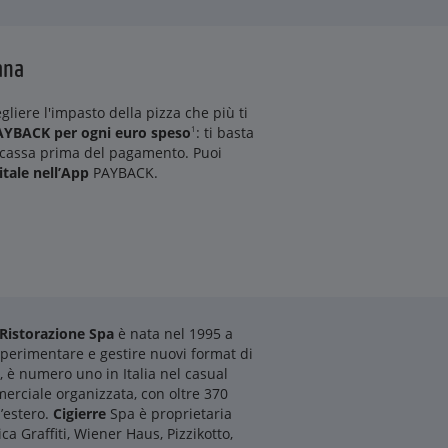
ana
egliere l'impasto della pizza che più ti
AYBACK per ogni euro speso
1
: ti basta
n cassa prima del pagamento. Puoi
tale nell’App
PAYBACK.
Ristorazione Spa
è nata nel 1995 a
 sperimentare e gestire nuovi format di
, è numero uno in Italia nel casual
merciale organizzata, con oltre 370
l’estero.
Cigierre
Spa è proprietaria
a Graffiti, Wiener Haus, Pizzikotto,