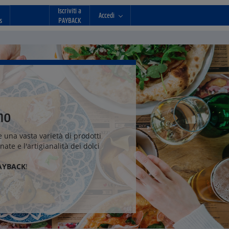
Iscriviti a
Accedi
s
PAYBACK
ano
 una vasta varietà di prodotti
ate e l'artigianalità dei dolci
PAYBACK
!