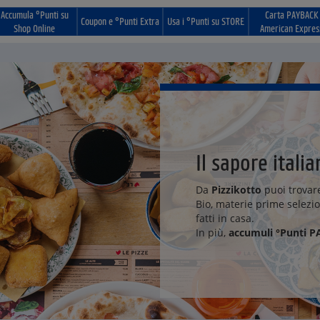
Accumula °Punti su
Carta PAYBACK
Coupon e °Punti Extra
Usa i °Punti su STORE
Shop Online
American Expres
Il sapore itali
Da
Pizzikotto
puoi trovare
Bio, materie prime selezion
fatti in casa.
In più,
accumuli °Punti 