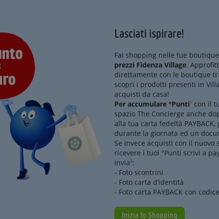
Lasciati ispirare!
Fai shopping nelle tue boutique
prezzi Fidenza Village
. Approfit
direttamente con le boutique tr
scopri i prodotti presenti in Vill
acquisti da casa!
Per accumulare °Punti
1
con il t
spazio The Concierge anche dop
alla tua carta fedeltà PAYBACK, g
durante la giornata ed un docum
Se invece acquisti con il nuovo 
ricevere i tuoi °Punti scrivi a
invia
2
:
- Foto scontrini
- Foto carta d’identità
- Foto carta PAYBACK con codice
Inizia lo Shopping