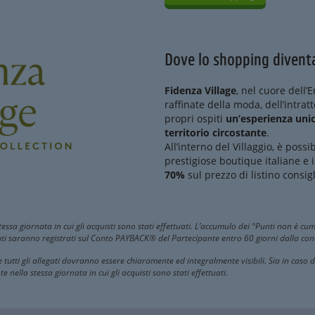
Dove lo shopping diventa
Fidenza Village
, nel cuore dell’
raffinate della moda, dell’intra
propri ospiti
un’esperienza unic
territorio circostante
.
All’interno del Villaggio, è poss
prestigiose boutique italiane e 
70%
sul prezzo di listino consigl
ssa giornata in cui gli acquisti sono stati effettuati. L’accumulo dei °Punti non è cumu
ti saranno registrati sul Conto PAYBACK® del Partecipante entro 60 giorni dalla conc
tutti gli allegati dovranno essere chiaramente ed integralmente visibili. Sia in caso d
nella stessa giornata in cui gli acquisti sono stati effettuati.