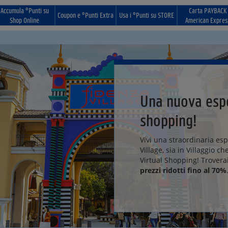
Accumula °Punti su
Carta PAYBACK
Coupon e °Punti Extra
Usa i °Punti su STORE
Shop Online
American Expres
Una nuova espe
shopping!
Vivi una straordinaria es
Village, sia in Villaggio ch
Virtual Shopping! Trovera
prezzi ridotti fino al 70%