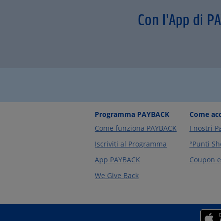
Con l'App di P
Programma PAYBACK
Come acc
Come funziona PAYBACK
I nostri P
Iscriviti al Programma
°Punti Sh
App PAYBACK
Coupon e 
We Give Back