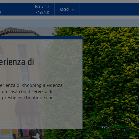
Iscriviti a
Accedi
s
PAYBACK
rienza di
perienza di shopping a Fidenza
e da casa con il servizio di
i prestigiose boutique con
.