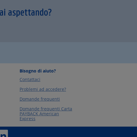
tai aspettando?
Bisogno di aiuto?
Contattaci
Problemi ad accedere?
Domande frequenti
Domande frequenti Carta
PAYBACK American
Express