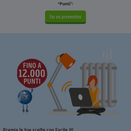
°Punti
1
!
Fai un preventivo
Premia le tue scelte con Facile.it!