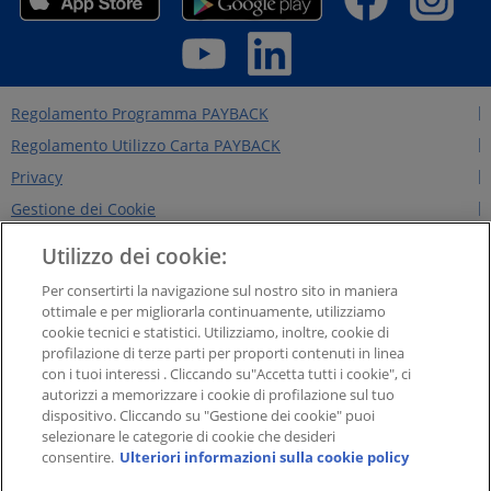
Regolamento Programma PAYBACK
Regolamento Utilizzo Carta PAYBACK
Privacy
Gestione dei Cookie
Regolamento Edizioni Precedenti
Utilizzo dei cookie:
Regole per il sito
Per consertirti la navigazione sul nostro sito in maniera
Contattaci
ottimale e per migliorarla continuamente, utilizziamo
cookie tecnici e statistici. Utilizziamo, inoltre, cookie di
Chi siamo
profilazione di terze parti per proporti contenuti in linea
NEWS&INTERVISTE
con i tuoi interessi . Cliccando su"Accetta tutti i cookie", ci
autorizzi a memorizzare i cookie di profilazione sul tuo
PAYBACK GROUP
dispositivo. Cliccando su "Gestione dei cookie" puoi
Concorsi PAYBACK
selezionare le categorie di cookie che desideri
consentire.
Ulteriori informazioni sulla cookie policy
Extra