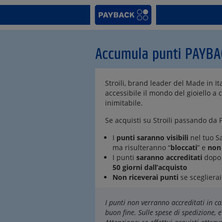
Accumula punti PAYBAC
Stroili, brand leader del Made in I
accessibile il mondo del gioiello a
inimitabile.
Se acquisti su Stroili passando da
I
punti saranno visibili
nel tuo S
ma risulteranno “
bloccati
” e
non 
I punti
saranno accreditati
dopo 
50 giorni dall’acquisto
Non riceverai punti
se sceglier
I punti non verranno accreditati in ca
buon fine. Sulle spese di spedizione,