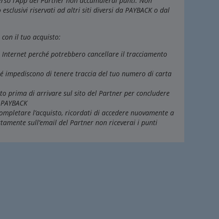
averso l’App del Partner non accumulerai punti. Non
o esclusivi riservati ad altri siti diversi da PAYBACK o dal
con il tuo acquisto:
r Internet perché potrebbero cancellare il tracciamento
hé impediscono di tenere traccia del tuo numero di carta
uato prima di arrivare sul sito del Partner per concludere
p PAYBACK
completare l’acquisto, ricordati di accedere nuovamente a
ttamente sull’email del Partner non riceverai i punti