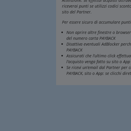
Attenzione: se effettui acquisti attr
riceverai punti se utilizzi codici scont
sito del Partner.
Per essere sicuro di accumulare punti 
Non aprire altre finestre o browse
del numero carta PAYBACK
Disattiva eventuali AdBlocker perc
PAYBACK
Assicurati che l’ultimo click effett
l’acquisto venga fatto su sito o Ap
Se ricevi un’email dal Partner per 
PAYBACK, sito o App: se clicchi dire