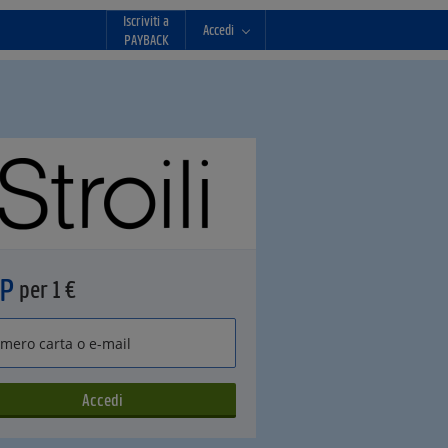
Iscriviti a
Accedi
PAYBACK
°P
per 1 €