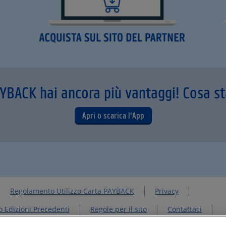
AYBACK hai ancora più vantaggi! Cosa s
Apri o scarica l'App
Regolamento Utilizzo Carta PAYBACK
Privacy
 Edizioni Precedenti
Regole per il sito
Contattaci