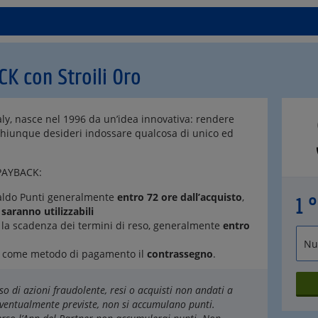
K con Stroili Oro
taly, nasce nel 1996 da un’idea innovativa: rendere
 chiunque desideri indossare qualcosa di unico ed
 PAYBACK:
aldo Punti generalmente
entro 72 ore dall’acquisto
,
1 
saranno utilizzabili
la scadenza dei termini di reso, generalmente
entro
ai come metodo di pagamento il
contrassegno
.
so di azioni fraudolente, resi o acquisti non andati a
 eventualmente previste, non si accumulano punti.