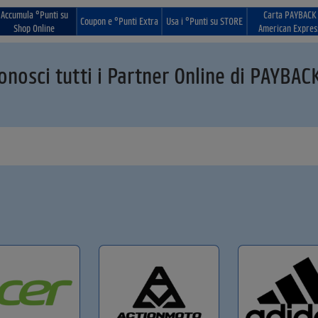
Accumula °Punti su
Carta PAYBACK
Coupon e °Punti Extra
Usa i °Punti su STORE
Shop Online
American Expres
onosci tutti i Partner Online di PAYBAC