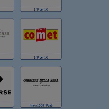
1 °P per 1 €
1 °P per 1 €
Fino a 1.500 °Punti