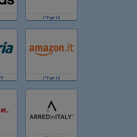
1 °P per 1 €
 °P
1 °P per 1 €