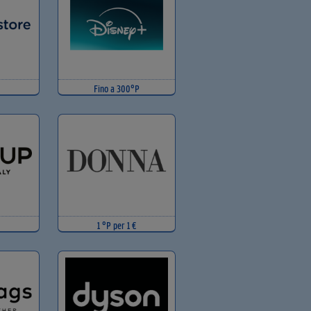
Fino a 300°P
1 °P per 1 €