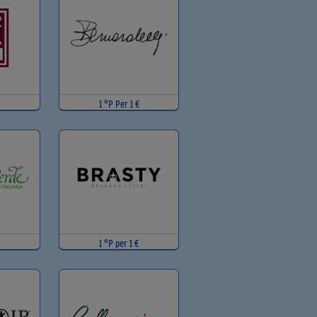
1 °P Per 1 €
1 °P per 1 €