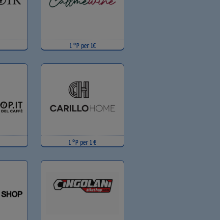
1 °P per 1€
1 °P per 1 €