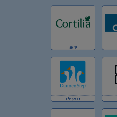
50 °P
1 °P per 1 €