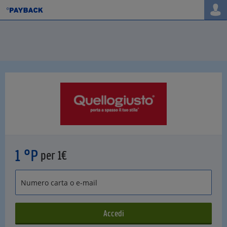
1 °P
per 1€