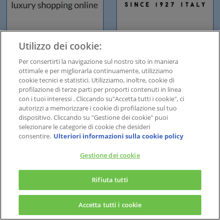
Utilizzo dei cookie:
1 °P per 1€
1 °P per 1 €
Per consertirti la navigazione sul nostro sito in maniera
ottimale e per migliorarla continuamente, utilizziamo
cookie tecnici e statistici. Utilizziamo, inoltre, cookie di
profilazione di terze parti per proporti contenuti in linea
con i tuoi interessi . Cliccando su"Accetta tutti i cookie", ci
autorizzi a memorizzare i cookie di profilazione sul tuo
dispositivo. Cliccando su "Gestione dei cookie" puoi
selezionare le categorie di cookie che desideri
consentire.
Ulteriori informazioni sulla cookie policy
Gestione dei cookie
1 °P per 1 €
1 °P per 1 €
Rifiuta tutti
Accetta tutti i cookie