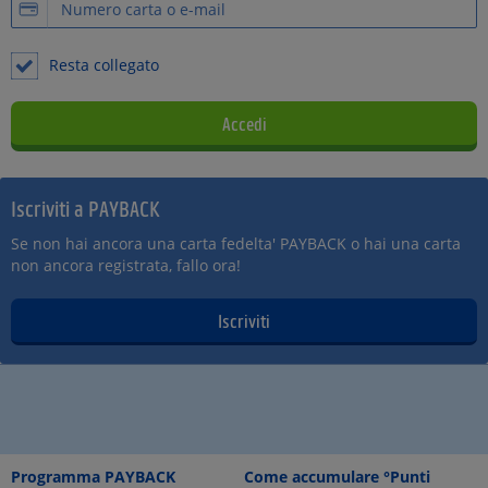
Resta collegato
Iscriviti a PAYBACK
Se non hai ancora una carta fedelta' PAYBACK o hai una carta
non ancora registrata, fallo ora!
Iscriviti
Programma PAYBACK
Come accumulare °Punti