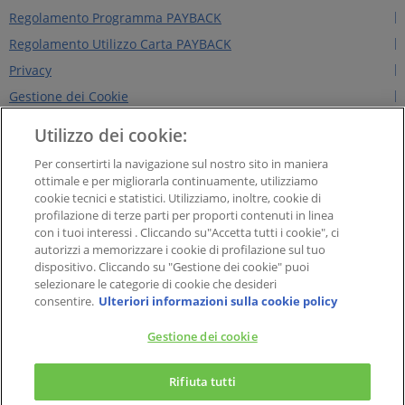
Regolamento Programma PAYBACK
Regolamento Utilizzo Carta PAYBACK
Privacy
Gestione dei Cookie
Regolamento Edizioni Precedenti
Utilizzo dei cookie:
Regole per il sito
Per consertirti la navigazione sul nostro sito in maniera
Contattaci
ottimale e per migliorarla continuamente, utilizziamo
cookie tecnici e statistici. Utilizziamo, inoltre, cookie di
Chi siamo
profilazione di terze parti per proporti contenuti in linea
NEWS&INTERVISTE
con i tuoi interessi . Cliccando su"Accetta tutti i cookie", ci
autorizzi a memorizzare i cookie di profilazione sul tuo
PAYBACK GROUP
dispositivo. Cliccando su "Gestione dei cookie" puoi
Concorsi PAYBACK
selezionare le categorie di cookie che desideri
consentire.
Ulteriori informazioni sulla cookie policy
Extra
Gestione dei cookie
×
PAYBACK Italia S.r.l. - Società a responsabilità limitata con socio unico, Soggetta
PAYBACK – La carta fedeltà
Rifiuta tutti
all’attività di direzione e coordinamento di American Express Company, Sede
Il meglio del Programma Fedeltà a portata di tap!
legale in Viale Alexandre Gustave Eiffel 15, cap 00148 – Roma. Capitale Sociale